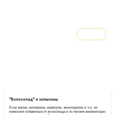
Чёрные точки (правильно называть -открытые комедоны)
редко перерастают в воспаления. Они не изменяются и не
разрывают стенку фолликула, поэтому относятся к
невоспалительным элементам. Тем не менее, они портят
внешний вид.
Читать
01.10.2021
"Волосопад" и залысины
Если маски, витамины, шампуни, мезотерапии и т.п. не
помогают избавиться от волосопада и то читаем внимательно