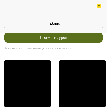
Получите пробные
тренировки для тела!
0
Бесплатно!
Получить урок
Нажимая, вы принимаете
условия соглашения
.